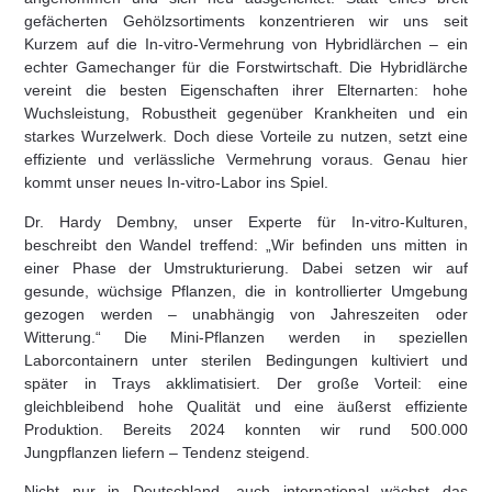
gefächerten Gehölzsortiments konzentrieren wir uns seit
Kurzem auf die In-vitro-Vermehrung von Hybridlärchen – ein
echter Gamechanger für die Forstwirtschaft. Die Hybridlärche
vereint die besten Eigenschaften ihrer Elternarten: hohe
Wuchsleistung, Robustheit gegenüber Krankheiten und ein
starkes Wurzelwerk. Doch diese Vorteile zu nutzen, setzt eine
effiziente und verlässliche Vermehrung voraus. Genau hier
kommt unser neues In-vitro-Labor ins Spiel.
Dr. Hardy Dembny, unser Experte für In-vitro-Kulturen,
beschreibt den Wandel treffend: „Wir befinden uns mitten in
einer Phase der Umstrukturierung. Dabei setzen wir auf
gesunde, wüchsige Pflanzen, die in kontrollierter Umgebung
gezogen werden – unabhängig von Jahreszeiten oder
Witterung.“ Die Mini-Pflanzen werden in speziellen
Laborcontainern unter sterilen Bedingungen kultiviert und
später in Trays akklimatisiert. Der große Vorteil: eine
gleichbleibend hohe Qualität und eine äußerst effiziente
Produktion. Bereits 2024 konnten wir rund 500.000
Jungpflanzen liefern – Tendenz steigend.
Nicht nur in Deutschland, auch international wächst das